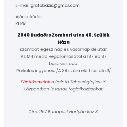
E-mail:
grafobazis@gmail.com
Ajánlatkérés:
KLIKK
2040 Budaörs Zombori utca 40. Szülők
Háza
szombat egész nap és vasárnap délután
Az M4 metró végállomásától a 187 éa 87
busz visz oda.
Parkolás ingyenes. /A 38 szám elé tilos állni!!/
Péntekenként
: a Palota Tehetségfejlesztő
Központban is tartok foglalkozásokat!
Cím: 1157 Budapest Hartyán köz 3.