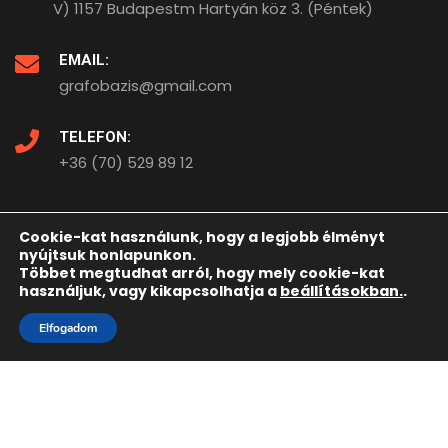
V) 1157 Budapestm Hartyán köz 3. (Péntek)
EMAIL:
grafobazis@gmail.com
TELEFON:
+36 (70) 529 89 12
Cookie-kat használunk, hogy a legjobb élményt
nyújtsuk honlapunkon.
A weboldalt készítette:
Többet megtudhat arról, hogy mely cookie-kat
használjuk, vagy kikapcsolhatja a
beállításokban.
.
Elfogadom
Kezdőlap
Elérhetőségeink
Adatkezelési tájékoztató