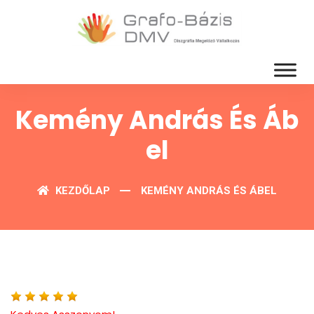
Kemény András És Áb
El
KEZDŐLAP
KEMÉNY ANDRÁS ÉS ÁBEL