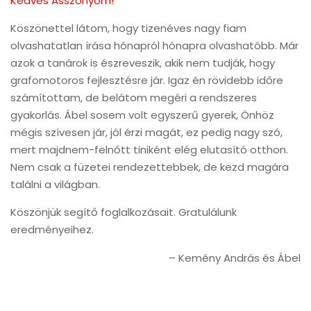
Kedves Asszonyom!
Köszönettel látom, hogy tizenéves nagy fiam
olvashatatlan írása hónapról hónapra olvashatóbb. Már
azok a tanárok is észreveszik, akik nem tudják, hogy
grafomotoros fejlesztésre jár. Igaz én rövidebb időre
számítottam, de belátom megéri a rendszeres
gyakorlás. Ábel sosem volt egyszerű gyerek, Önhöz
mégis szívesen jár, jól érzi magát, ez pedig nagy szó,
mert majdnem-felnőtt tiniként elég elutasító otthon.
Nem csak a füzetei rendezettebbek, de kezd magára
találni a világban.
Köszönjük segítő foglalkozásait. Gratulálunk
eredményeihez.
Kemény András és Ábel