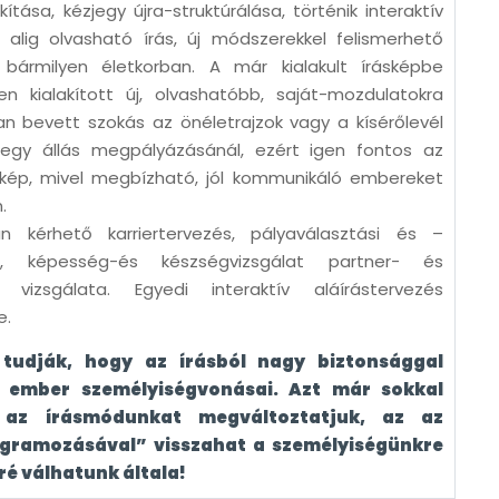
ítása, kézjegy újra-struktúrálása, történik interaktív
lig olvasható írás, új módszerekkel felismerhető
bármilyen életkorban. A már kialakult írásképbe
en kialakított új, olvashatóbb, saját-mozdulatokra
n bevett szokás az önéletrajzok vagy a kísérőlevél
egy állás megpályázásánál, ezért igen fontos az
skép, mivel megbízható, jól kommunikáló embereket
.
n kérhető karriertervezés, pályaválasztási és –
s, képesség-és készségvizsgálat partner- és
s vizsgálata. Egyedi interaktív aláírástervezés
e.
tudják, hogy az írásból nagy biztonsággal
 ember személyiségvonásai. Azt már sokkal
 az írásmódunkat megváltoztatjuk, az az
ogramozásával” visszahat a személyiségünkre
ré válhatunk általa!