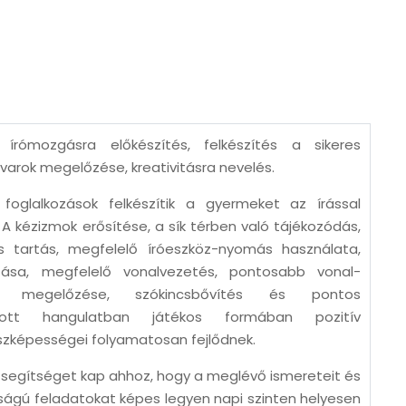
, írómozgásra előkészítés, felkészítés a sikeres
avarok megelőzése, kreativitásra nevelés.
oglalkozások felkészítik a gyermeket az írással
: A kézizmok erősítése, a sík térben való tájékozódás,
 tartás, megfelelő íróeszköz-nyomás használata,
rtása, megfelelő vonalvezetés, pontosabb vonal-
var megelőzése, szókincsbővítés és pontos
dott hangulatban játékos formában pozitív
szképességei folyamatosan fejlődnek.
segítséget kap ahhoz, hogy a meglévő ismereteit és
tságú feladatokat képes legyen napi szinten helyesen