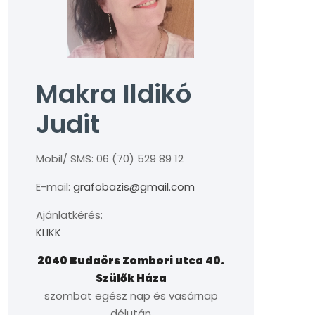
Makra Ildikó
Judit
Mobil/ SMS: 06 (70) 529 89 12
E-mail:
grafobazis@gmail.com
Ajánlatkérés:
KLIKK
2040 Budaörs Zombori utca 40.
Szülők Háza
szombat egész nap és vasárnap
délután