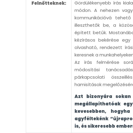
Gördülékenyebb írás kialak
Felnőtteknek:
módon. A nehezen vagy a
kommunikációvá tehető 
illeszthetők be, a közös
épített betűk. Mostanába
kézírásos bekérése egy 
olvasható, rendezett írá
keresnek a munkahelyeken
Az írás felmérése sorá
módosítási tanácsadá
párkapcsolati összeillé
hamisítások megelőzésér
Azt bizonyára sokan 
megállapíthatóak egy
kevesebben, hogyha
agyféltekénk “újrapr
is, és sikeresebb ember