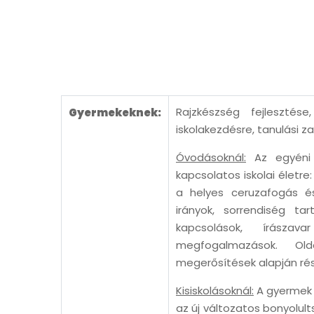
Rajzkészség fejlesztése
Gyermekeknek:
iskolakezdésre, tanulási z
Óvodásoknál:
Az egyéni f
kapcsolatos iskolai életre
a helyes ceruzafogás és
irányok, sorrendiség ta
kapcsolások, írásza
megfogalmazások. Ol
megerősítések alapján ré
Kisiskolásoknál:
A gyermek 
az új változatos bonyolul