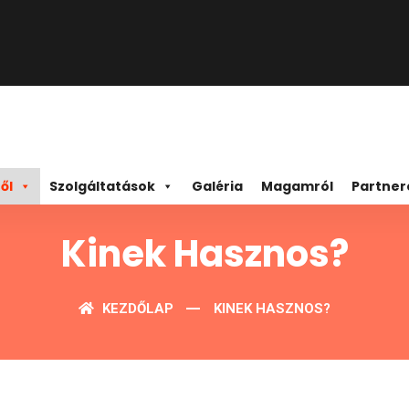
ől
Szolgáltatások
Galéria
Magamról
Partner
Kinek Hasznos?
KEZDŐLAP
KINEK HASZNOS?