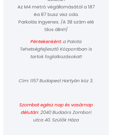
Az M4 metró végállomásától a 187
éa 87 busz visz oda.
Parkolás ingyenes. /A 38 szám elé
tilos állni!!/
Péntekenként
: a Palota
Tehetségfejlesztő Központban is
tartok foglalkozásokat!
Cím: 1157 Budapest Hartyán köz 3.
Szombat egész nap és vasárnap
délután
: 2040 Budaörs Zombori
utca 40. Szülők Háza