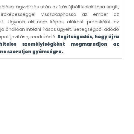
ása, agyvérzés után az írás újbóli kialakítása segít,
íróképességgel visszakaphassa az ember az
t. Ugyanis aki nem képes aláírást produkálni, az
a önállóan intézni írásos ügyeit. Betegségből adódó
lapot javítása, reedukáció.
Segítségadás, hogy újra
hiteles személyiségként megmaradjon az
 ne szoruljon gyámságra.