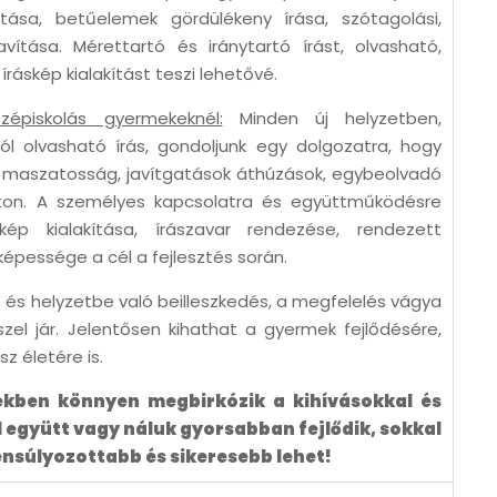
vítása, betűelemek gördülékeny írása, szótagolási,
avítása. Mérettartó és iránytartó írást, olvasható,
áskép kialakítást teszi lehetővé.
épiskolás gyermekeknél:
Minden új helyzetben,
jól olvasható írás, gondoljunk egy dolgozatra, hogy
s, maszatosság, javítgatások áthúzások, egybeolvadó
ton. A személyes kapcsolatra és együttműködésre
kép kialakítása, írászavar rendezése, rendezett
képessége a cél a fejlesztés során.
e és helyzetbe való beilleszkedés, a megfelelés vágya
zel jár. Jelentősen kihathat a gyermek fejlődésére,
z életére is.
kben könnyen megbirkózik a kihívásokkal és
l együtt vagy náluk gyorsabban fejlődik, sokkal
nsúlyozottabb és sikeresebb lehet!