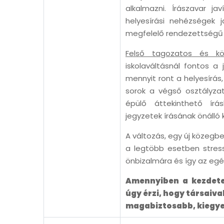
alkalmazni. Írászavar ja
helyesírási nehézségek j
megfelelő rendezettségű ír
Felső tagozatos és köz
iskolaváltásnál fontos a 
mennyit ront a helyesírá
sorok a végső osztályza
épülő áttekinthető írás
jegyzetek írásának önálló 
A változás, egy új közegb
a legtöbb esetben stress
önbizalmára és így az egés
Amennyiben a kezdete
úgy érzi, hogy társaiva
magabiztosabb, kiegye