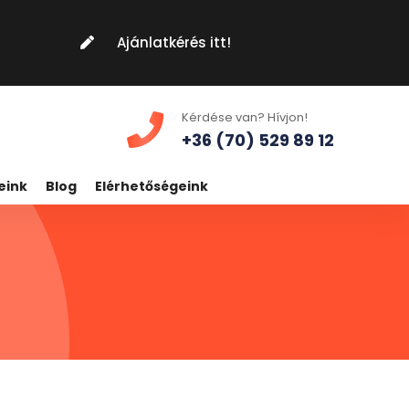
Ajánlatkérés itt!
Kérdése van? Hívjon!
+36 (70) 529 89 12
eink
Blog
Elérhetőségeink