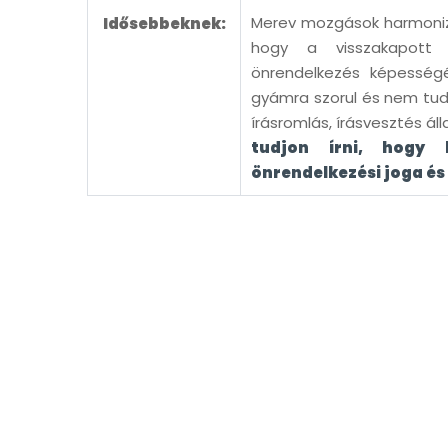
Merev mozgások harmonizál
Idősebbeknek:
hogy a visszakapott 
önrendelkezés képességé
gyámra szorul és nem tudj
írásromlás, írásvesztés ál
tudjon írni, hogy 
önrendelkezési joga és