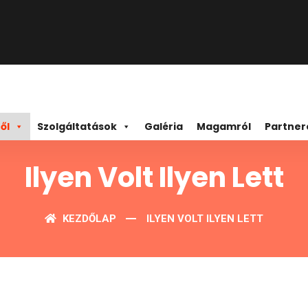
ől
Szolgáltatások
Galéria
Magamról
Partner
Ilyen Volt Ilyen Lett
KEZDŐLAP
ILYEN VOLT ILYEN LETT