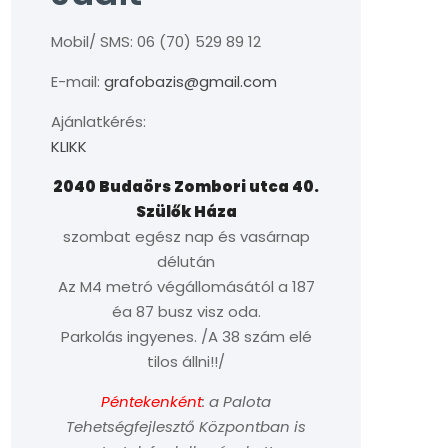
Mobil/ SMS: 06 (70) 529 89 12
E-mail:
grafobazis@gmail.com
Ajánlatkérés:
KLIKK
2040 Budaörs Zombori utca 40.
Szülők Háza
szombat egész nap és vasárnap
délután
Az M4 metró végállomásától a 187
éa 87 busz visz oda.
Parkolás ingyenes. /A 38 szám elé
tilos állni!!/
Péntekenként
: a Palota
Tehetségfejlesztő Központban is