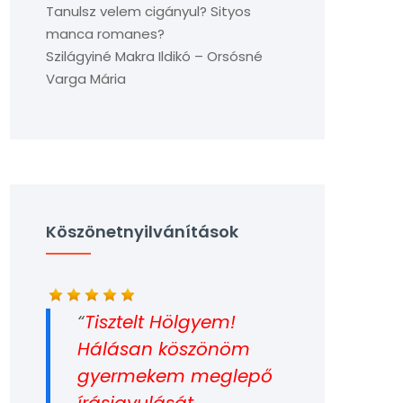
Tanulsz velem cigányul? Sityos
manca romanes?
Szilágyiné Makra Ildikó – Orsósné
Varga Mária
Köszönetnyilvánítások
Tisztelt Hölgyem!
Hálásan köszönöm
gyermekem meglepő
írásjavulását.