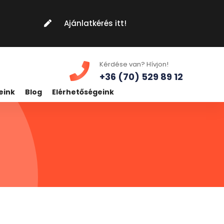
Ajánlatkérés itt!
Kérdése van? Hívjon!
+36 (70) 529 89 12
eink
Blog
Elérhetőségeink