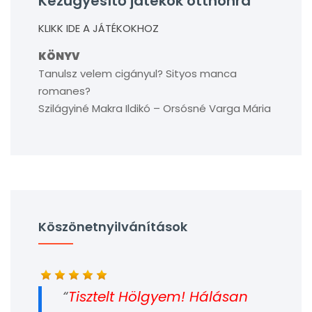
Kézügyesítő játékok otthonra
KLIKK IDE A JÁTÉKOKHOZ
KÖNYV
Tanulsz velem cigányul? Sityos manca
romanes?
Szilágyiné Makra Ildikó – Orsósné Varga Mária
Köszönetnyilvánítások
Tisztelt Hölgyem! Hálásan