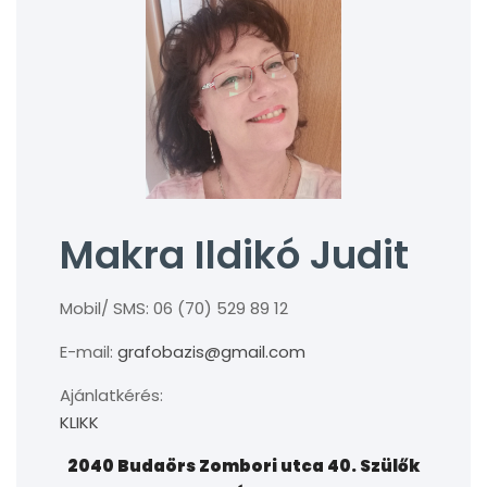
Makra Ildikó Judit
Mobil/ SMS: 06 (70) 529 89 12
E-mail:
grafobazis@gmail.com
Ajánlatkérés:
KLIKK
2040 Budaörs Zombori utca 40. Szülők