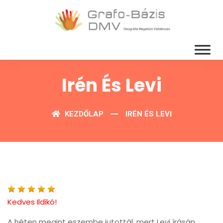
Irén És Levi
KEZDŐLAP
IRÉN ÉS LEVI
Kedves Ildikó!
A héten megint eszembe jutottál, mert Levi írásán