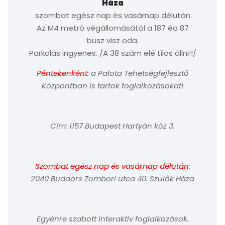
Háza
szombat egész nap és vasárnap délután
Az M4 metró végállomásától a 187 éa 87
busz visz oda.
Parkolás ingyenes. /A 38 szám elé tilos állni!!/
Péntekenként
: a Palota Tehetségfejlesztő
Központban is tartok foglalkozásokat!
Cím: 1157 Budapest Hartyán köz 3.
Szombat egész nap és vasárnap délután
:
2040 Budaörs Zombori utca 40. Szülők Háza
Egyénre szabott interaktív foglalkozások.