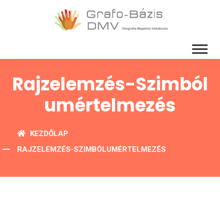
Rajzelemzés-Szimból
Umértelmezés
KEZDŐLAP
RAJZELEMZÉS-SZIMBÓLUMÉRTELMEZÉS