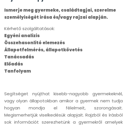
Ismerje meg gyermeke, családtagjai, szerelme
személyiségét írása és/vagy rajzai alapján.
Kérhető szolgáltatások:
Egyéni analízis
Összehasonlító elemezés
Állapotfelmérés, állapotkövetés
Tanácsadás
Előadás
Tanfolyam
Segítséget nyújthat kisebb-nagyobb gyermekeknél,
vagy olyan állapotokban amikor a gyermek nem tudja
hogyan mondja el félelmeit, szorongásait.
Megismerhetjük viselkedésük alapjait. Rajzból és írásból
sok információt szerezhetünk a gyermekről amelyek