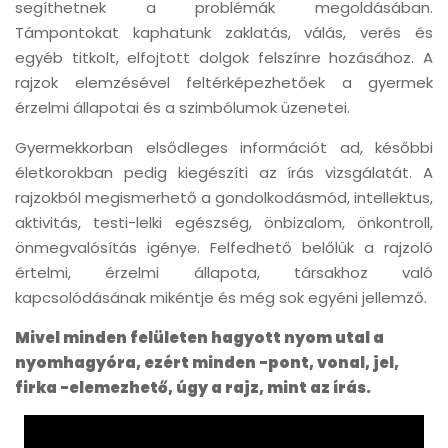
segíthetnek a problémák megoldásában.
Támpontokat kaphatunk zaklatás, válás, verés és
egyéb titkolt, elfojtott dolgok felszínre hozásához. A
rajzok elemzésével feltérképezhetőek a gyermek
érzelmi állapotai és a szimbólumok üzenetei.
Gyermekkorban elsődleges információt ad, későbbi
életkorokban pedig kiegészíti az írás vizsgálatát. A
rajzokból megismerhető a gondolkodásmód, intellektus,
aktivitás, testi-lelki egészség, önbizalom, önkontroll,
önmegvalósítás igénye. Felfedhető belőlük a rajzoló
értelmi, érzelmi állapota, társakhoz való
kapcsolódásának mikéntje és még sok egyéni jellemző.
Mivel minden felületen hagyott nyom utal a
nyomhagyóra, ezért minden -pont, vonal, jel,
firka -elemezhető, úgy a rajz, mint az írás.