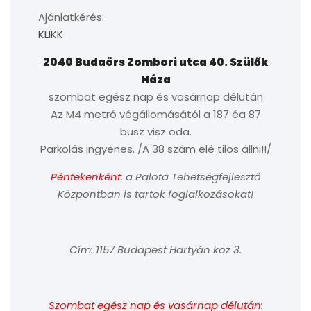
Ajánlatkérés:
KLIKK
2040 Budaörs Zombori utca 40. Szülők
Háza
szombat egész nap és vasárnap délután
Az M4 metró végállomásától a 187 éa 87
busz visz oda.
Parkolás ingyenes. /A 38 szám elé tilos állni!!/
Péntekenként
: a Palota Tehetségfejlesztő
Központban is tartok foglalkozásokat!
Cím: 1157 Budapest Hartyán köz 3.
Szombat egész nap és vasárnap délután
: