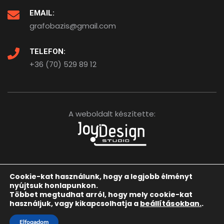
EMAIL:
grafobazis@gmail.com
TELEFON:
+36 (70) 529 89 12
A weboldalt készítette:
Cookie-kat használunk, hogy a legjobb élményt
Kezdőlap
Elérhetőségeink
nyújtsuk honlapunkon.
Többet megtudhat arról, hogy mely cookie-kat
Adatkezelési tájékoztató
használjuk, vagy kikapcsolhatja a
beállításokban.
.
Elfogadom