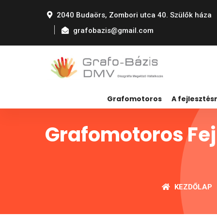
2040 Budaörs, Zombori utca 40. Szülők háza
grafobazis@gmail.com
Grafomotoros
A fejlesztésr
Grafomotoros Fejl
KEZDŐLAP