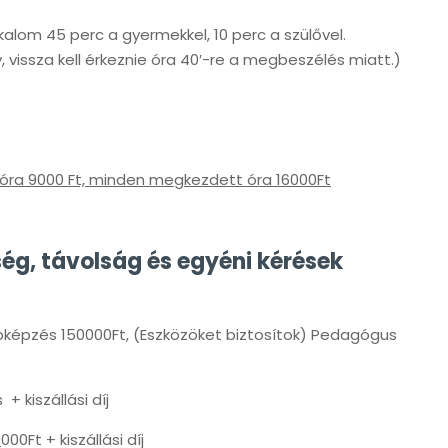
kalom 45 perc a gyermekkel, 10 perc a szülővel.
vissza kell érkeznie óra 40′-re a megbeszélés miatt.)
ra 9000 Ft, minden megkezdett óra 16000Ft
ség, távolság és egyéni kérések
bképzés 150000Ft, (Eszközöket biztosítok) Pedagógus
 kiszállási díj
0
000Ft + kiszállási díj