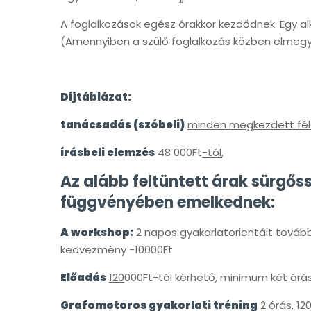
A foglalkozások egész órakkor kezdődnek. Egy al
(Amennyiben a szülő foglalkozás közben elmegy, 
Díjtáblázat:
tanácsadás (szóbeli)
minden megkezdett féló
írásbeli elemzés
48 000Ft
-tól
,
Az alább feltüntett árak sürgős
függvényében emelkednek:
A workshop:
2 napos gyakorlatorientált továb
kedvezmény -10000Ft
Előadás
120
000Ft-tól kérhető, minimum két órás +
Grafomotoros gyakorlati tréning
2 órás,
12