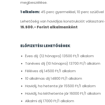
megbeszélése.
1 alkalom:
45 perc gyermekkel, 10 perc szülővel
Lehetőség van havidíjas konstrukciót választani
15.500.- Forint alkalmanként
ELŐFIZETÉSI LEHETŐSÉGEK
:
Éves díj: (12 hónapra) 13500 Ft/1 alkalom
Tanéves díj (10 hónapra) 13700 Ft/1 alkalom
Féléves díj 14500 Ft/1 alkalom
10 alkalmas díj 14800 Ft/1 alkalom
Havidíj, ha hetente jár 15500 Ft/1 alkalom
Havidíj, ha kéthetente jár 16000 Ft/1 alkalom
Alkalmi díj 17000 Ft/1 alkalom