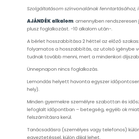
Szolgáltatásom színvonalának fenntartásához, 
AJÁNDÉK alkalom
: amennyiben rendszeresen j
plusz foglalkozást. -10 alkalom után-.
A bérlet hosszabbítása 2 héttel az előző szaka
folyamatos a hosszabbítás, az utolsó igénybe ve
tudnak tovább menni, mert a mindenkori díjszabá
Ünnepnapon nincs foglalkozás.
Lemondás helyett havonta egyszer időpontcsere 
hely).
Minden gyermekre személyre szabottan és idősza
lefoglalt időpontban – betegség, egyéb ok miatt
felszámításra kerül.
Tanácsadásra (személyes vagy telefonos) külön
egyeztetéssel, külön díjjal lehet.