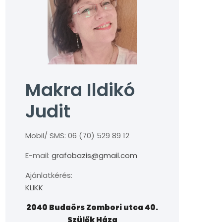
Makra Ildikó
Judit
Mobil/ SMS: 06 (70) 529 89 12
E-mail:
grafobazis@gmail.com
Ajánlatkérés:
KLIKK
2040 Budaörs Zombori utca 40.
Szülők Háza