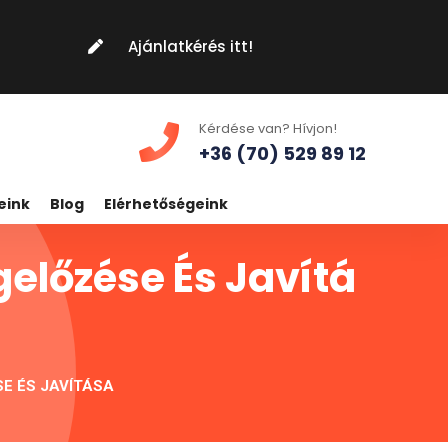
Ajánlatkérés itt!
Kérdése van? Hívjon!
+36 (70) 529 89 12
eink
Blog
Elérhetőségeink
gelőzése És Javítá
E ÉS JAVÍTÁSA