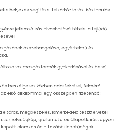
li elhelyezés segítése, felzárkóztatás, írástanulás
yénre jellemző írás olvashatóvá tétele, a fejlődő
ésével.
ómozgásának összehangolása, egyértelmű és
ása.
áltozatos mozgásformák gyakorlásával és belső
zös beszélgetés közben adatfelvétel, felmérő
 az első alkalommal egy összegben fizetendő:
feltárás, megbeszélés, ismerkedés; tesztfelvétel;
d személyiségkép, grafomotoros állapotleírás, egyéni
A kapott elemzés és a további lehetőségek