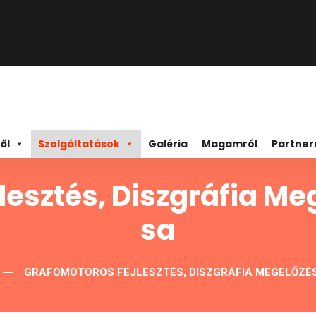
ől
Szolgáltatások
Galéria
Magamról
Partner
esztés, Diszgráfia Me
Sa
GRAFOMOTOROS FEJLESZTÉS, DISZGRÁFIA MEGELŐZÉS