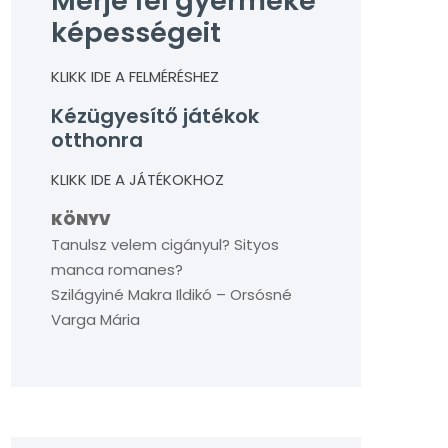
Mérje fel gyermeke
képességeit
KLIKK IDE A FELMÉRÉSHEZ
Kézügyesítő játékok
otthonra
KLIKK IDE A JÁTÉKOKHOZ
KÖNYV
Tanulsz velem cigányul? Sityos
manca romanes?
Szilágyiné Makra Ildikó – Orsósné
Varga Mária