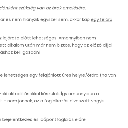
időnként szükség van az árak emelésére
.
ár és nem hiányzik egyszer sem, akkor kap
egy félárú
sz lejárata előtt lehetséges. Amennyiben nem
tt alkalom után már nem biztos, hogy az előző díjjal
shoz kell igazodni.
lehetséges egy felajánlott üres helyre/órára (ha van
ki aktualitásokkal készülök. Így amennyiben a
 – nem jönnek, az a foglalkozás elveszett vagyis
 bejelentkezés és időpontfoglalás előre