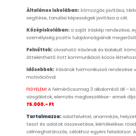
Általános iskolában:
írómozgás javítása, térbe
segítése, tanulási képességek javítása a cél.
Középiskolában:
a saját íráskép rendezése, eg
személyiség pozitív tulajdonságainak megerősít
Felnőttek:
olvasható írásának és kialakult ír
áttekinthető írott kommunikáció közös létrehoz
Idősebbek:
írásának harmonikussá rendezése v
motivációval.
FIGYELEM!
A felmérőcsomag 3 alkalomból áll – kö
vizsgálatok, elemzés megbeszélése- ennek díja
75.000.- Ft
Tartalmazza:
adatfelvétel, anamnézis, helyzet
teszt és adatok összevetése, kiértékelése; rövi
célmeghatározás, célokhoz egyéni feladatsor. 