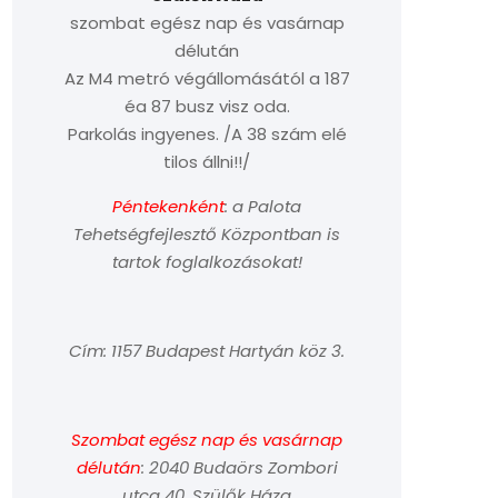
szombat egész nap és vasárnap
délután
Az M4 metró végállomásától a 187
éa 87 busz visz oda.
Parkolás ingyenes. /A 38 szám elé
tilos állni!!/
Péntekenként
: a Palota
Tehetségfejlesztő Központban is
tartok foglalkozásokat!
Cím: 1157 Budapest Hartyán köz 3.
Szombat egész nap és vasárnap
délután
: 2040 Budaörs Zombori
utca 40. Szülők Háza