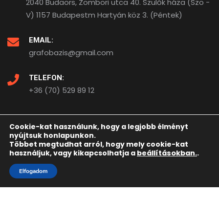
2040 Budaörs, Zombori utca 40. Szülők háza (Szo -
V) 1157 Budapestm Hartyán köz 3. (Péntek)
EMAIL:
grafobazis@gmail.com
TELEFON:
+36 (70) 529 89 12
Cookie-kat használunk, hogy a legjobb élményt
nyújtsuk honlapunkon.
A weboldalt készítette:
Többet megtudhat arról, hogy mely cookie-kat
használjuk, vagy kikapcsolhatja a
beállításokban.
.
Elfogadom
Kezdőlap
Elérhetőségeink
Adatkezelési tájékoztató