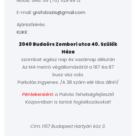
Mobil/ SMS: 06 (70) 529 89 12
E-mail:
grafobazis@gmail.com
Ajánlatkérés:
KLIKK
2040 Budaörs Zombori utca 40. Szülők
Háza
szombat egész nap és vasárnap délután
Az M4 metró végállomásától a 187 éa 87
busz visz oda.
Parkolás ingyenes. /A 38 szám elé tilos állni!!/
Péntekenként
: a Palota Tehetségfejlesztő
Központban is tartok foglalkozásokat!
Cím: 1157 Budapest Hartyán köz 3.