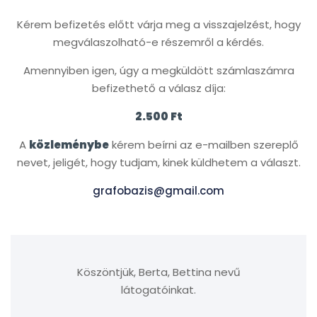
Kérem befizetés előtt várja meg a visszajelzést, hogy
megválaszolható-e részemről a kérdés.
Amennyiben igen, úgy a megküldött számlaszámra
befizethető a válasz díja:
2.500 Ft
A
közleménybe
kérem beírni az e-mailben szereplő
nevet, jeligét, hogy tudjam, kinek küldhetem a választ.
grafobazis@gmail.com
Köszöntjük, Berta, Bettina nevű
látogatóinkat.