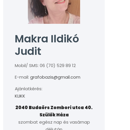
Makra Ildikó
Judit
Mobil/ SMS: 06 (70) 529 89 12
E-mail:
grafobazis@gmail.com
Ajánlatkérés:
KLIKK
2040 Budaörs Zombori utca 40.
Szülők Háza
szombat egész nap és vasárnap
délután