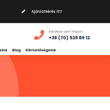
Ajánlatkérés itt!
Kérdése van? Hívjon!
+36 (70) 529 89 12
eink
Blog
Elérhetőségeink