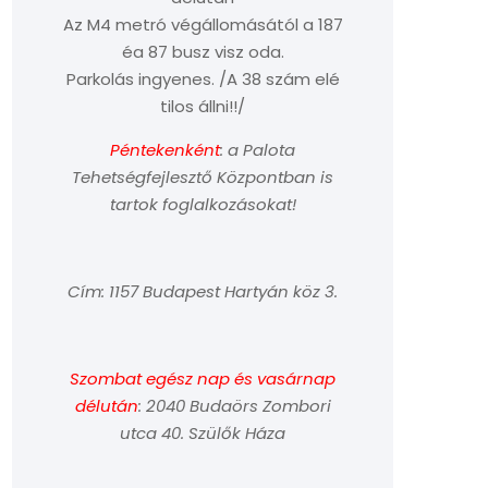
Az M4 metró végállomásától a 187
éa 87 busz visz oda.
Parkolás ingyenes. /A 38 szám elé
tilos állni!!/
Péntekenként
: a Palota
Tehetségfejlesztő Központban is
tartok foglalkozásokat!
Cím: 1157 Budapest Hartyán köz 3.
Szombat egész nap és vasárnap
délután
: 2040 Budaörs Zombori
utca 40. Szülők Háza