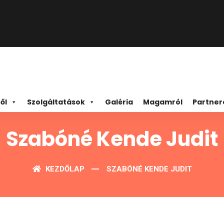
ől
Szolgáltatások
Galéria
Magamról
Partner
Szabóné Kende Judit
KEZDŐLAP
SZABÓNÉ KENDE JUDIT