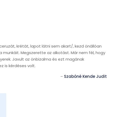
eruzát, krétát, lapot látni sem akart/, kezd önállóan
m a munkáit. Megszerette az alkotást. Már nem fél, hogy
i gyerek. Javult az önbizalma és ezt magának
z is kérdéses volt.
Szabóné Kende Judit