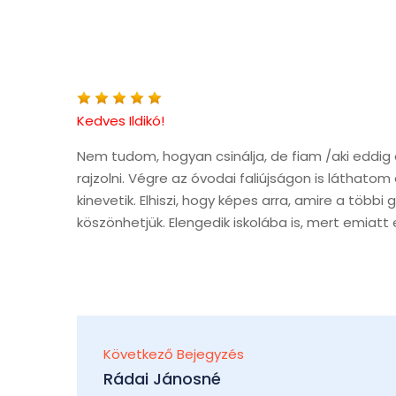
Kedves Ildikó!
Nem tudom, hogyan csinálja, de fiam /aki eddig c
rajzolni. Végre az óvodai faliújságon is láthato
kinevetik. Elhiszi, hogy képes arra, amire a több
köszönhetjük. Elengedik iskolába is, mert emiatt e
Következő Bejegyzés
Rádai Jánosné