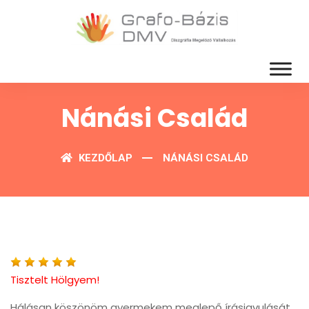
Nánási Család
KEZDŐLAP
NÁNÁSI CSALÁD
Tisztelt Hölgyem!
Hálásan köszönöm gyermekem meglepő írásjavulását.