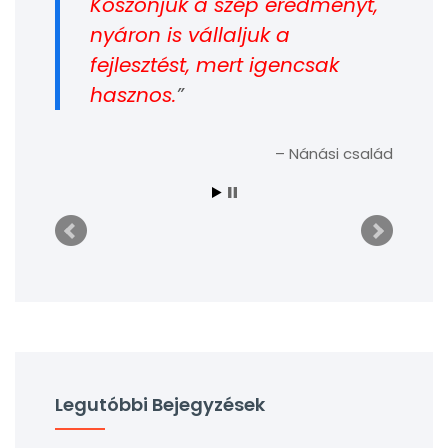
Köszönjük a szép eredményt,
nyáron is vállaljuk a
fejlesztést, mert igencsak
hasznos.
Nánási család
Legutóbbi Bejegyzések