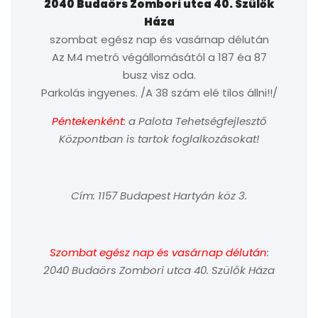
2040 Budaörs Zombori utca 40. Szülők
Háza
szombat egész nap és vasárnap délután
Az M4 metró végállomásától a 187 éa 87
busz visz oda.
Parkolás ingyenes. /A 38 szám elé tilos állni!!/
Péntekenként
: a Palota Tehetségfejlesztő
Központban is tartok foglalkozásokat!
Cím: 1157 Budapest Hartyán köz 3.
Szombat egész nap és vasárnap délután
:
2040 Budaörs Zombori utca 40. Szülők Háza