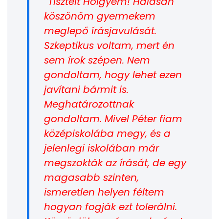
Tisztelt Hölgyem! Hálásan
köszönöm gyermekem
meglepő írásjavulását.
Szkeptikus voltam, mert én
sem írok szépen. Nem
gondoltam, hogy lehet ezen
javítani bármit is.
Meghatározottnak
gondoltam. Mivel Péter fiam
középiskolába megy, és a
jelenlegi iskolában már
megszokták az írását, de egy
magasabb szinten,
ismeretlen helyen féltem
hogyan fogják ezt tolerálni.