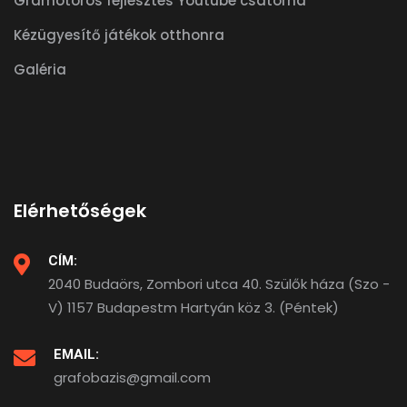
Gramotoros fejlesztés Youtube csatorna
Kézügyesítő játékok otthonra
Galéria
Elérhetőségek
CÍM:
2040 Budaörs, Zombori utca 40. Szülők háza (Szo -
V) 1157 Budapestm Hartyán köz 3. (Péntek)
EMAIL:
grafobazis@gmail.com