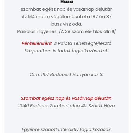
Háza
szombat egész nap és vasárnap délután
Az M4 metró végállomásától a 187 éa 87
busz visz oda.
Parkolás ingyenes. /A 38 szám elé tilos állni!!/
Péntekenként
: a Palota Tehetségfejlesztő
Központban is tartok foglalkozásokat!
Cím: 1157 Budapest Hartyán köz 3.
Szombat egész nap és vasárnap délután
:
2040 Budaörs Zombori utca 40. Szülők Háza
Egyénre szabott interaktív foglalkozások.