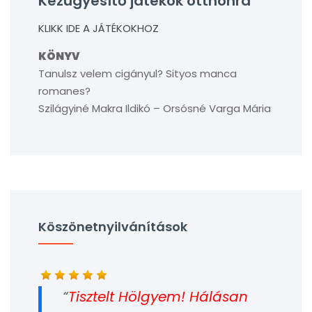
Kézügyesítő játékok otthonra
KLIKK IDE A JÁTÉKOKHOZ
KÖNYV
Tanulsz velem cigányul? Sityos manca
romanes?
Szilágyiné Makra Ildikó – Orsósné Varga Mária
Köszönetnyilvánítások
Tisztelt Hölgyem! Hálásan