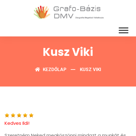
Kusz Viki
KEZDŐLAP
KUSZ VIKI
Kedves Ildi!
Szeretném Neked megköszönni mindazt a munkát és