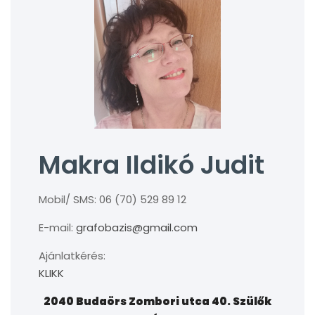
Makra Ildikó Judit
Mobil/ SMS: 06 (70) 529 89 12
E-mail:
grafobazis@gmail.com
Ajánlatkérés:
KLIKK
2040 Budaörs Zombori utca 40. Szülők