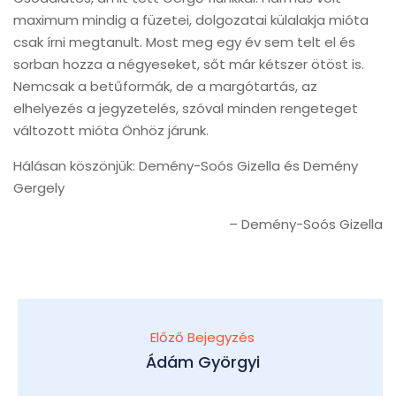
maximum mindig a füzetei, dolgozatai külalakja mióta
csak írni megtanult. Most meg egy év sem telt el és
sorban hozza a négyeseket, sőt már kétszer ötöst is.
Nemcsak a betűformák, de a margótartás, az
elhelyezés a jegyzetelés, szóval minden rengeteget
változott mióta Önhöz járunk.
Hálásan köszönjük: Demény-Soós Gizella és Demény
Gergely
Demény-Soós Gizella
Előző Bejegyzés
Ádám Györgyi