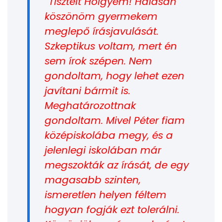
Tisztelt Hölgyem! Hálásan
köszönöm gyermekem
meglepő írásjavulását.
Szkeptikus voltam, mert én
sem írok szépen. Nem
gondoltam, hogy lehet ezen
javítani bármit is.
Meghatározottnak
gondoltam. Mivel Péter fiam
középiskolába megy, és a
jelenlegi iskolában már
megszokták az írását, de egy
magasabb szinten,
ismeretlen helyen féltem
hogyan fogják ezt tolerálni.