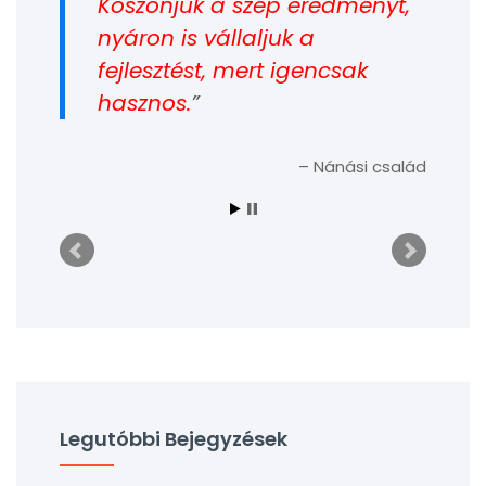
Köszönjük a szép eredményt,
nyáron is vállaljuk a
fejlesztést, mert igencsak
hasznos.
Nánási család
Legutóbbi Bejegyzések