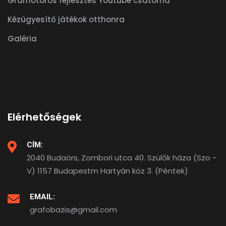
Gramotoros fejlesztés Youtube csatorna
Kézügyesítő játékok otthonra
Galéria
Elérhetőségek
CÍM:
2040 Budaörs, Zombori utca 40. Szülők háza (Szo -
V) 1157 Budapestm Hartyán köz 3. (Péntek)
EMAIL:
grafobazis@gmail.com