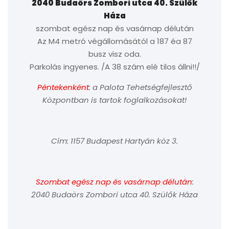
2040 Budaörs Zombori utca 40. Szülők
Háza
szombat egész nap és vasárnap délután
Az M4 metró végállomásától a 187 éa 87
busz visz oda.
Parkolás ingyenes. /A 38 szám elé tilos állni!!/
Péntekenként
: a Palota Tehetségfejlesztő
Központban is tartok foglalkozásokat!
Cím: 1157 Budapest Hartyán köz 3.
Szombat egész nap és vasárnap délután
:
2040 Budaörs Zombori utca 40. Szülők Háza