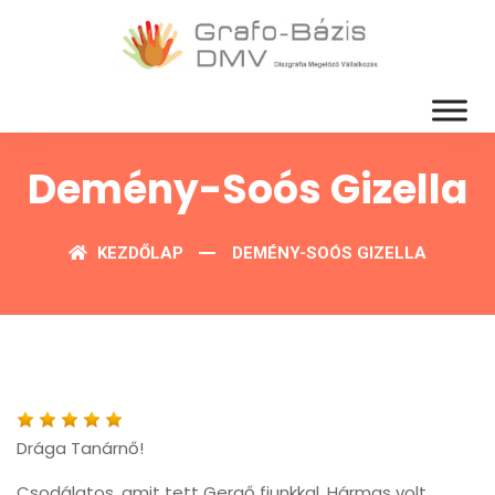
Demény-Soós Gizella
KEZDŐLAP
DEMÉNY-SOÓS GIZELLA
Drága Tanárnő!
Csodálatos, amit tett Gergő fiunkkal. Hármas volt