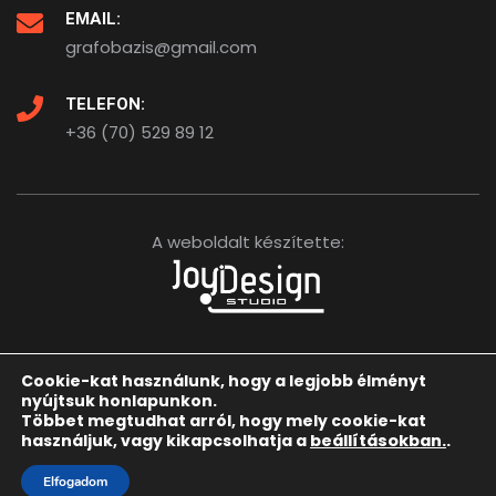
EMAIL:
grafobazis@gmail.com
TELEFON:
+36 (70) 529 89 12
A weboldalt készítette:
Cookie-kat használunk, hogy a legjobb élményt
Kezdőlap
Elérhetőségeink
nyújtsuk honlapunkon.
Többet megtudhat arról, hogy mely cookie-kat
Adatkezelési tájékoztató
használjuk, vagy kikapcsolhatja a
beállításokban.
.
Elfogadom
This site is protected by
wp-copyrightpro.com