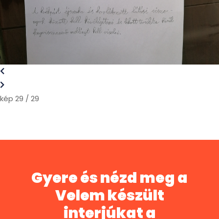
kép 29 / 29
Gyere és nézd meg a
Velem készült
interjúkat a