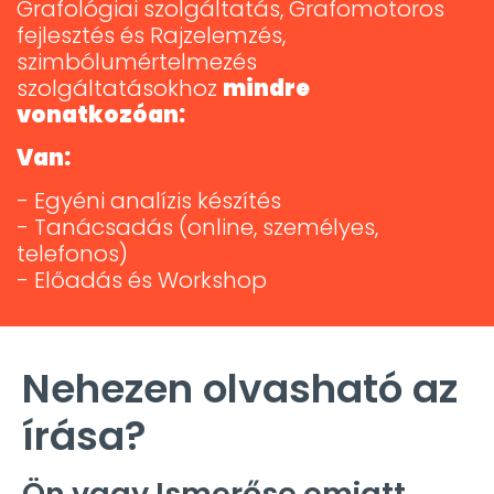
Grafológiai szolgáltatás, Grafomotoros
fejlesztés és Rajzelemzés,
szimbólumértelmezés
szolgáltatásokhoz
mindre
vonatkozóan:
Van:
- Egyéni analízis készítés
- Tanácsadás (online, személyes,
telefonos)
- Előadás és Workshop
Nehezen olvasható az
írása?
Ön vagy Ismerőse emiatt