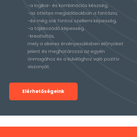
-a logikai- és kombinációs készség,
-az ötletes megoldásokban a fantázia,
-és még sok fontos szellemi képesség,
-a tájékozódó képesség,
-kreativitás,
mely a sikeres érvényesülésben előnyöket
jelent és meghatározza az egyén
önmagához és a külvilághoz való pozitív
viszonyát.
Elérhetőségeink