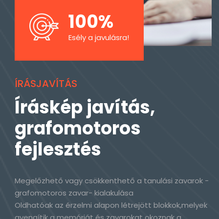
100%
Esély a javulásra!
ÍRÁSJAVÍTÁS
Íráskép javítás,
grafomotoros
fejlesztés
Megelőzhető vagy csökkenthető a tanulási zavarok -
grafomotoros zavar- kialakulása
Oldhatóak az érzelmi alapon létrejött blokkok,melyek
gyengítik a memóriát és zavarokat okoznak a