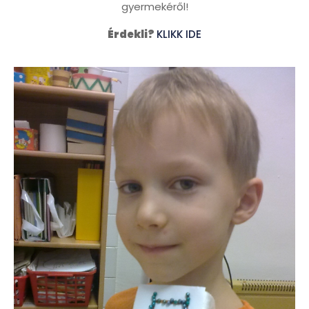
gyermekéről!
Érdekli?
KLIKK IDE