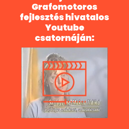
Grafomotoros
fejlesztés hivatalos
Youtube
csatornáján: