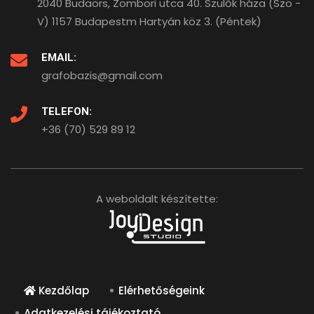
2040 Budaörs, Zombori utca 40. Szülők háza (Szo -
V) 1157 Budapestm Hartyán köz 3. (Péntek)
EMAIL:
grafobazis@gmail.com
TELEFON:
+36 (70) 529 89 12
A weboldalt készítette:
Kezdőlap
Elérhetőségeink
Adatkezelési tájékoztató