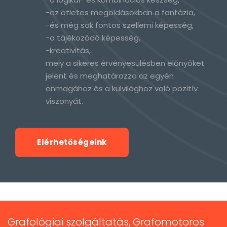
-az ötletes megoldásokban a fantázia,
-és még sok fontos szellemi képesség,
-a tájékozódó képesség,
-kreativitás,
mely a sikeres érvényesülésben előnyöket
jelent és meghatározza az egyén
önmagához és a külvilághoz való pozitív
viszonyát.
Elérhetőségeink
Grafológiai szolgáltatás, Grafomotoros