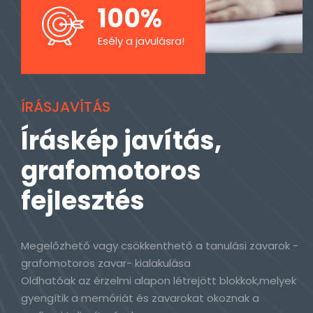
100%
Esély a javulásra!
ÍRÁSJAVÍTÁS
Íráskép javítás,
grafomotoros
fejlesztés
Megelőzhető vagy csökkenthető a tanulási zavarok -
grafomotoros zavar- kialakulása
Oldhatóak az érzelmi alapon létrejött blokkok,melyek
gyengítik a memóriát és zavarokat okoznak a