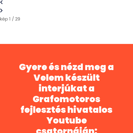
kép 1 / 29
Gyere és nézd meg a
Velem készült
interjúkat a
Grafomotoros
fejlesztés hivatalos
Youtube
csatornáján: