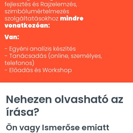
fejlesztés és Rajzelemzés,
szimbólumértelmezés
szolgáltatásokhoz
mindre
vonatkozóan:
Van:
- Egyéni analízis készítés
- Tanácsadás (online, személyes,
telefonos)
- Előadás és Workshop
Nehezen olvasható az
írása?
Ön vagy Ismerőse emiatt