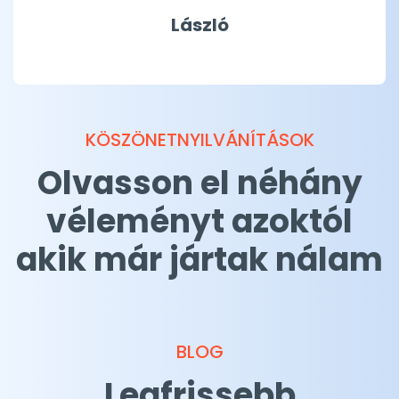
László
KÖSZÖNETNYILVÁNÍTÁSOK
Olvasson el néhány
véleményt azoktól
akik már jártak nálam
BLOG
Legfrissebb