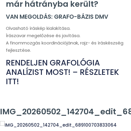
már hátrányba került?
VAN MEGOLDÁS: GRAFO-BÁZIS DMV
Olvasható íráskép kialakítása.
Írászavar megelőzése és javítása.
A finommozgás koordinációjának, rajz- és íráskészség
fejlesztése.
RENDELJEN GRAFOLÓGIA
ANALÍZIST MOST! – RÉSZLETEK
ITT!
IMG_20260502_142704_edit_6