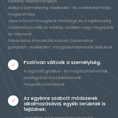
szellemi teljesítményben.
Alakul a személyiség viselkedés- és cselekvésmódja,
magatartása.
Javul a finom-mozgások minősége és a rajzkészség.
Olvashatóvá válik az íráskép, csökken vagy megszűnik
az írászavar.
Folyamatos interakciók közben, folyamatos
gondolat- viselkedés- mozgáskombinációk alakulnak.
Pozitívan változik a személyiség,
A rögződő grafikus- és magatartásformák,
beidegződő mozdulatminták
megváltoztatásával.
Az egyénre szabott módszerek
alkalmazásával, egyéb területek is
fejlődnek:
-a logikai- és kombinációs készség,