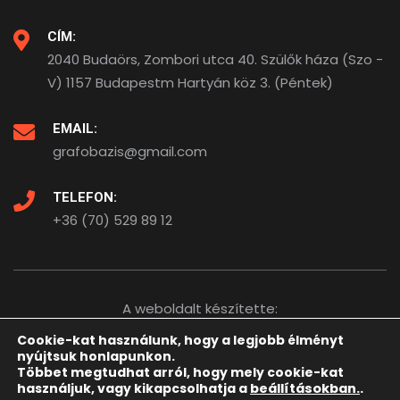
CÍM:
2040 Budaörs, Zombori utca 40. Szülők háza (Szo -
V) 1157 Budapestm Hartyán köz 3. (Péntek)
EMAIL:
grafobazis@gmail.com
TELEFON:
+36 (70) 529 89 12
A weboldalt készítette:
Cookie-kat használunk, hogy a legjobb élményt
nyújtsuk honlapunkon.
Többet megtudhat arról, hogy mely cookie-kat
használjuk, vagy kikapcsolhatja a
beállításokban.
.