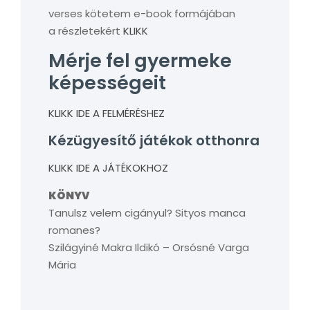
verses kötetem e-book formájában
a részletekért
KLIKK
Mérje fel gyermeke
képességeit
KLIKK IDE A FELMÉRÉSHEZ
Kézügyesítő játékok otthonra
KLIKK IDE A JÁTÉKOKHOZ
KÖNYV
Tanulsz velem cigányul? Sityos manca
romanes?
Szilágyiné Makra Ildikó – Orsósné Varga
Mária