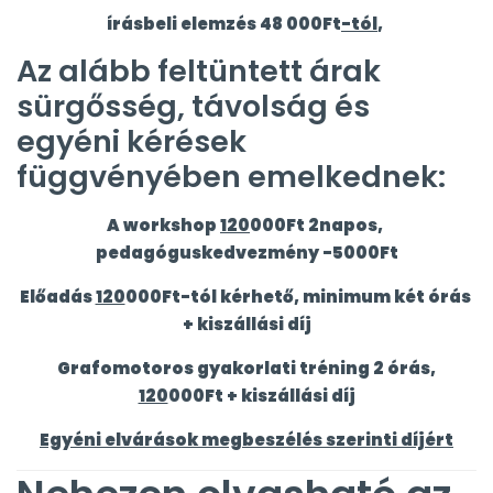
írásbeli elemzés 48 000Ft
-tól
,
Az alább feltüntett árak
sürgősség, távolság és
egyéni kérések
függvényében emelkednek:
A workshop
120
000Ft 2napos,
pedagóguskedvezmény -5000Ft
Előadás
120
000Ft-tól kérhető, minimum két órás
+ kiszállási díj
Grafomotoros gyakorlati tréning 2 órás,
120
000Ft + kiszállási díj
Egyéni elvárások megbeszélés szerinti díjért