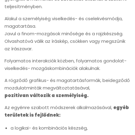
teljesítményben.
Alakul a személyiség viselkedés- és cselekvésmódja,
magatartása.
Javul a finom-mozgások minősége és a rajzkészség.
Olvashatóvá válik az íráskép, csökken vagy megszűnik
az írászavar.
Folyamatos interakciók közben, folyamatos gondolat-
viselkedés- mozgáskombinációk alakulnak.
A rögződő grafikus- és magatartásformák, beidegződő
mozdulatminták megváltoztatásával,
pozitívan változik a személyiség.
Az egyénre szabott módszerek alkalmazásával,
egyéb
területek is fejlődnek:
a logikai- és kombinációs készség,