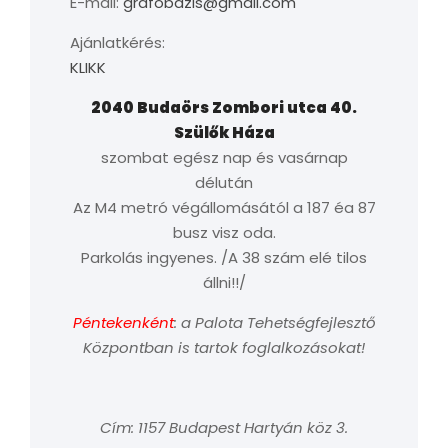
E-mail:
grafobazis@gmail.com
Ajánlatkérés:
KLIKK
2040 Budaörs Zombori utca 40.
Szülők Háza
szombat egész nap és vasárnap
délután
Az M4 metró végállomásától a 187 éa 87
busz visz oda.
Parkolás ingyenes. /A 38 szám elé tilos
állni!!/
Péntekenként
: a Palota Tehetségfejlesztő
Központban is tartok foglalkozásokat!
Cím: 1157 Budapest Hartyán köz 3.