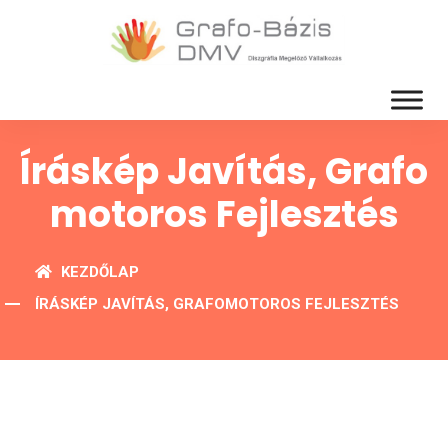
Íráskép Javítás, Grafo
Motoros Fejlesztés
KEZDŐLAP
ÍRÁSKÉP JAVÍTÁS, GRAFOMOTOROS FEJLESZTÉS