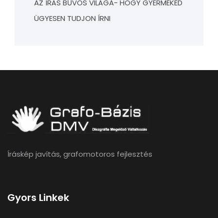
AZ ÍRÁS BŰVÖS VILÁGA- HOGY GYERMEKED
ÜGYESEN TUDJON ÍRNI
Íráskép javítás, grafomotoros fejlesztés
Gyors Linkek