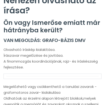
Nehezen olvasható az
írása?
Ön vagy Ismerőse emiatt már
hátrányba került?
VAN MEGOLDÁS: GRAFO-BÁZIS DMV
Olvasható íráskép kialakítása.
Írászavar megelőzése és javítása.
A finommozgás koordinációjának, rajz- és íráskészség
fejlesztése.
Megelőzhető vagy csökkenthető a tanulási zavarok -
grafomotoros zavar- kialakulása
Oldhatóak az érzelmi alapon létrejött blokkok,melyek
gyengítik a memóriát és zavarokat okoznak a szellemi