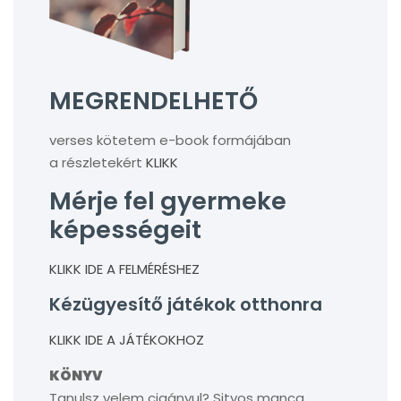
MEGRENDELHETŐ
verses kötetem e-book formájában
a részletekért
KLIKK
Mérje fel gyermeke
képességeit
KLIKK IDE A FELMÉRÉSHEZ
Kézügyesítő játékok otthonra
KLIKK IDE A JÁTÉKOKHOZ
KÖNYV
Tanulsz velem cigányul? Sityos manca