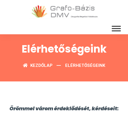
Elérhetőségeink
KEZDŐLAP
ELÉRHETŐSÉGEINK
Örömmel várom érdeklődését, kérdéseit: