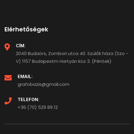
Elérhetőségek
CÍM:
2040 Budaörs, Zombori utca 40. Szülők háza (Szo -
V) 1157 Budapestm Hartyán köz 3. (Péntek)
EMAIL:
grafobazis@gmail.com
TELEFON:
+36 (70) 529 89 12