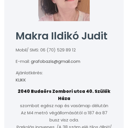
Makra Ildikó Judit
Mobil/ SMS: 06 (70) 529 89 12
E-mail:
grafobazis@gmail.com
Ajánlatkérés:
KLIKK
2040 Budaörs Zombori utca 40. Szülők
Háza
szombat egész nap és vasárnap délután
Az M4 metró végállomásától a 187 éa 87
busz visz oda.
Parkolás ingyenes. /A 38 szám elé tilos állni!!/