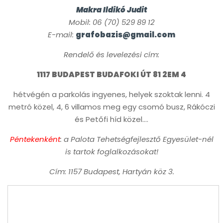
Makra Ildikó Judit
Mobil: 06 (70) 529 89 12
E-mail:
grafobazis@gmail.com
Rendelő és levelezési cím:
1117 BUDAPEST BUDAFOKI ÚT 81 2EM 4
hétvégén a parkolás ingyenes, helyek szoktak lenni. 4
metró közel, 4, 6 villamos meg egy csomó busz, Rákóczi
és Petőfi híd közel….
Péntekenként
: a Palota Tehetségfejlesztő Egyesület-nél
is tartok foglalkozásokat!
Cím: 1157 Budapest, Hartyán köz 3.