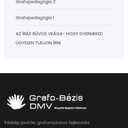
Grafopedagógia 3
Grafopedagógia 1
AZ ÍRÁS BŰVÖS VILÁGA- HOGY GYERMEKED
ÜGYESEN TUDJON ÍRNI
Íráskép javítás, grafomotoros fejlesztés